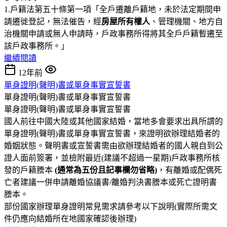
1.戶籍法第五十條第一項「全戶遷離戶籍地，未於法定期間申
請遷徙登記，無法催告，經
房屋所有權人
、管理機關、地方自
治機關申請或無人申請時，戶政事務所得將其全戶戶籍暫遷至
該戶政事務所。」
繼續閱讀
12年前
單身證明(聲明)書或單身事實宣誓書
單身證明(聲明)書或單身事實宣誓書
單身證明(聲明)書或單身事實宣誓書
國人前往中國大陸或其他國家結婚，當地多會要求出具所謂的
單身證明(聲明)書或單身事實宣誓書，來證明欲辦理結婚者的
婚姻狀態。聲明書或宣誓書需由欲辦理結婚者的國人親自到公
證人面前簽署，並檢附最近(建議不超過一星期)戶政事務所核
發的戶籍謄本
(通常為五份且記事欄勿省略)
，有離婚或配偶死
亡者建議一併申請離婚協議書/離婚判決書謄本或死亡證明書
謄本。
部份國家辦理單身證明常見需求請參考以下說明(實際所需文
件仍應向結婚所在地國家確認後辦理)