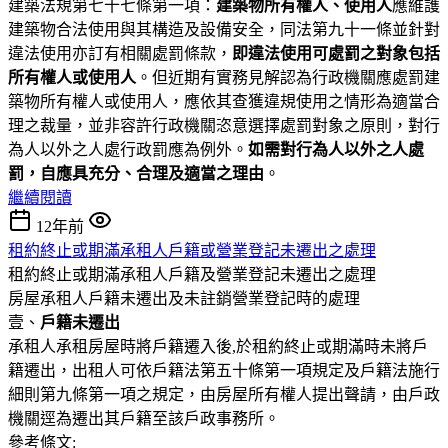
建築法規第七十七條第一項：
建築物所有權人、使用人
應維護
建築物合法使用與其構造及設備安全，同法第九十一條並針對
違法使用亦訂有相關處罰條款，
即違法使用可處罰之對象包括
所有權人或使用人
。但近期有實務見解認為行政機關應處罰建
築物所有權人或使用人，應依其查獲違規使用之情形為適當合
理之裁量，並非容許行政機關恣意選擇處罰對象之原則，對行
為人以外之人處行政罰應為例外。
如需對行為人以外之人處
罰，自應具充分、合理及適當之理由
。
繼續閱讀
12年前
租約終止或期滿承租人戶籍或營業登記未遷出之處理
租約終止或期滿承租人戶籍及營業登記未遷出之處理
房屋承租人戶籍未遷出及未註銷營業登記時的處理
壹、
戶籍未遷出
承租人承租房屋時將戶籍遷入後,於租約終止或期滿時未將戶
籍遷出，出租人可依戶籍法第五十條第一項規定及戶籍法施行
細則第九條第一項之規定，由房屋所有權人提出聲請，由戶政
機關逕為遷出其戶籍至該戶政事務所。
參考條文: